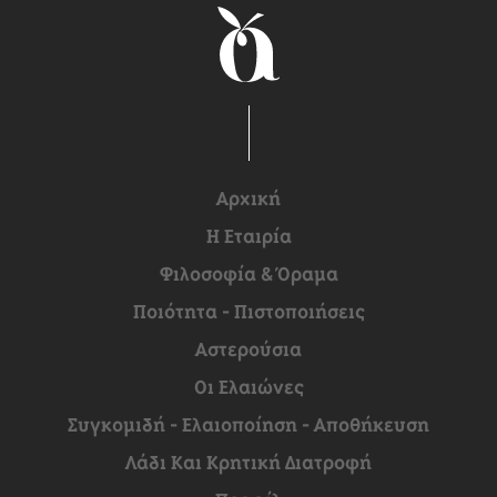
Αρχική
H Εταιρία
Φιλοσοφία & Όραμα
Ποιότητα - Πιστοποιήσεις
Αστερούσια
Οι Ελαιώνες
Συγκομιδή - Ελαιοποίηση - Αποθήκευση
Λάδι Και Κρητική Διατροφή