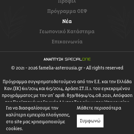
Προφίλ
Πρόγραμμα ΟΕΦ
Νέα
Γεωπονικό Κατάστημα
Επικοινωνία
© 2021 - 2026 famelia-asterousia.gr - All rights reserved
Πρόγραμμα συγχρηματοδοτούμενο από την Ε.Ε. και την Ελλάδα
Καν.(ΕΚ) 611/2014 και 615/2014, Δράση ΣΤ.ΙΙ.1. του εγκεκριμένου
προγράμματος με την υπ’ αριθ. 859/86914/04.08.2021, Απόφαση
της Προϊσταμένης Γενικής Δ/νσης Τροφίμων του Υπουργείου
Για να διασφαλίσουμε την
Μάθετε περισσότερα
Αγροτικής Ανάπτυξης & Τροφίμων.
καλύτερη εμπειρία πλοήγησης,
Συμφωνώ
στο site μας χρησιμοποιούμε
cookies.