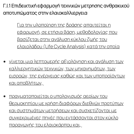
Γ.Ι.1 Επιδεικτική εφαρμογή τεχνικών μέτρησης ανθρακικού
αποτυπώματος στην ελαιοκαλλιέργεια
Για την υλοποίηση της δράσης απαιτείται η
εφαρμογή, σε ετήσια βάση, μεθοδολογίας που
βασίζεται στην ανάλυση κύκλου ζωής του
ελαιολάδου (Life Cycle Analysis) κατά την οποία
γίνεται μια λεπτομερής αξιολόγηση και ανάλυση των
καλλιεργητικών τεχνικών, των μηχανημάτων, των
εισροών, της ενέργειας καθώς και των υποπροϊόντων
και αποβλήτων,
πραγματοποιείται ο υπολογισμός αερίων του
θερμοκηπίου με χρήση διαφόρων διεθνών προτύπων
και συστημάτων μετρήσεων και συσχετίζονται με
συγκεκριμένες πηγές που εντάσσονται στον κύκλο
παραγωγής του ελαιοκάρπου και,