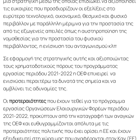
μια στρατηγική μέσω της οποίας επιδιώκει να αξιοποιήσει
τις ευκαιρίες που προσδιορίζουν οι εξελίξεις στο
ευρύτερο τεχνολογικό, οικονομικό, θεσμικό και φυσικό
περιβάλλον με παράλληλη μέριμνα για την προστασία της
από τις εξωγενείς απειλές όπως η αυστηροποίηση της
νομοθεσίας για την προστασία του φυσικού
περιβάλλοντος, η ενίσχυση του ανταγωνισμού κλπ
Σε εφαρμογή της στρατηγικής αυτής και αξιοποιώντας
τους χρηματοδοτικούς πόρους του προγράμματος
εργασίας περιόδου 2021-2022 η ΟΕΦ επιχειρεί να
ενισχύσει περαιτέρω τα δυνατά της σημεία και να
αμβλύνει τις αδυναμίες της.
Οι
προτεραιότητες
που έχουν τεθεί για το πρόγραμμα
εργασίας Οργανώσεων Ελαιουργικών Φορέων περιόδου
2021-2022, προκύπτουν από την καταγραφή των αναγκών
της ΟΕΦ και ευθυγραμμίζονται απόλυτα με τις
προτεραιότητες πολιτικής που έχει ορίσει η ΕΕ και έχουν
εξειδικευτεί στη χώρα μας που αναφέρονται στον Καν (ΕΕ)