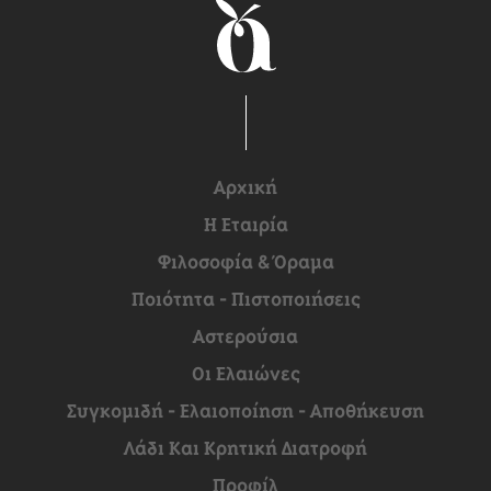
Αρχική
H Εταιρία
Φιλοσοφία & Όραμα
Ποιότητα - Πιστοποιήσεις
Αστερούσια
Οι Ελαιώνες
Συγκομιδή - Ελαιοποίηση - Αποθήκευση
Λάδι Και Κρητική Διατροφή
Προφίλ