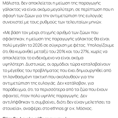
Μάλιστα, δεν αποκλείεται η μείωση της παραγωγής
γάλακτος να είναι ακόμα μεγαλύτερη, σε περίπτωση που η
σφαγή των ζώων για την αντιμετώπιση της ευλογιάς
συνεχιστεί με τους ρυθμούς των τελευταίων μηνών.
«Με βάση τον μέχρι στιγμής αριθμό των ζώων που
σφάχτηκαν, η μείωση της παραγωγής γάλακτος θα είναι
πολύ μεγάλη το 2026 σε σύγκριση με φέτος. Υπολογίζουμε
ότι θα κυμανθεί μεταξύ του 20% και του 27%, χωρίς να
αποκλείεται το ενδεχόμενο να είναι ακόμα
υψηλότερη. Δυστυχώς, οι αρμόδιοι τώρα καταλαβαίνουν
το μέγεθος του προβλήματος που έχει δημιουργηθεί από
τη λανθασμένη τακτική που ακολουθούν για την
αντιμετώπιση της ευλογιάς. Δεν κατάλαβαν, για
παράδειγμα, ότι τα περισσότερα από τα ζώα που έχουν
σφαχτεί, ήταν πολύ υψηλής παραγωγής. Δεν
αντιλήφθηκαν τι συμβαίνει, διότι δεν είχαν μελετήσει τα
στοιχεία», αναφέρει στο ethnos.gr ο κ. Μόσχος.