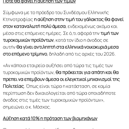
Πότε θα φανεί η αύξηση των τιμών
Σύμφωνα με το πρόεδρο του Συνδέσμου Ελληνικής
Κτηνοτροφίας
η αύξηση στην τιμή του γάλακτος θα φανεί
στον καταναλωτή πολύ άμεσα
, ενδεχομένως ακόμα και
μέσα στις επόμενες ημέρες. Σε ό,τι αφορά την
τιμή των
τυροκομικών προϊόντων
, κατά τον ίδιο η άνοδος σε
αυτήν
θα γίνει αντιληπτή στα ελληνικά νοικοκυριά μέσα
στο επόμενο τρίμηνο
, δηλαδή από τις αρχές του 2026.
«Αν κάποια εταιρεία αυξήσει από τώρα τις τιμές των
τυροκομικών προϊόντων,
θα πρόκειται για απάτη και θα
πρέπει να επέμβουν άμεσα οι ελεγκτικοί μηχανισμοί της
Πολιτείας
. Όπως είναι τώρα η κατάσταση, σε καμία
περίπτωση δεν δικαιολογείται από τώρα οποιαδήποτε
άνοδος στις τιμές των τυροκομικών προϊόντων»,
σημειώνει ο κ. Μόσχος.
Αύξηση κατά 10% η πρόταση των βιομηχάνων