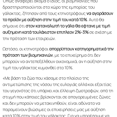
Όπως αναφέρει ακόμα ο ίδιος, οι βιομηχανίες που
δραστηριοποιούνται στο χώρο της εμπορίας του
γάλακτος, ζήτησαν από τους κτηνοτρόφους
να αγοράσουν
το προϊόν με αύξηση στην τιμή του κατά 10%
. Αυτό θα
σήμαινε ότι
στον καταναλωτή το γάλα θα έφτανε με τιμή
αυξημένη κατά τουλάχιστον επιπλέον 2%-3%
σε σχέση με
την πρόταση των εταιρειών.
Ωστόσο, οι κτηνοτρόφοι
απορρίπτουν κατηγορηματικά την
πρόταση των βιομηχανιών
, με το επιχείρημα ότι δεν
μπορούν να αντεπεξέλθουν οικονομικά, αν η αύξηση στην
τιμή του γάλακτος κυμανθεί στο 10%.
«Με βάση τα ζώα που χάσαμε στο πλαίσιο της
αντιμετώπισης της νόσου της ευλογιάς αλλά και εξαιτίας
του γεγονότος ότι υπάρχει και έλλειψη ζωοτροφών, από τη
στιγμή που κάποιες βρίσκονται σε απαγορευμένες ζώνες
και δεν μπορούν να μετακινηθούν, είναι αδύνατο να
παραμείνουν βιώσιμες οι επιχειρήσεις μας με αύξηση
κατά 10% στην τιμή του γάλακτος. Για να μπορέσουμε να