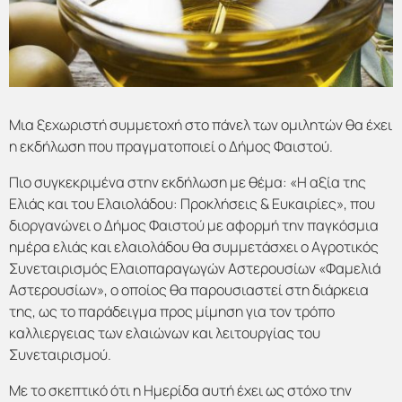
Μια ξεχωριστή συμμετοχή στο πάνελ των ομιλητών θα έχει
η εκδήλωση που πραγματοποιεί ο Δήμος Φαιστού.
Πιο συγκεκριμένα στην εκδήλωση με θέμα: «Η αξία της
Ελιάς και του Ελαιολάδου: Προκλήσεις & Ευκαιρίες», που
διοργανώνει ο Δήμος Φαιστού με αφορμή την παγκόσμια
ημέρα ελιάς και ελαιολάδου θα συμμετάσχει ο Αγροτικός
Συνεταιρισμός Ελαιοπαραγωγών Αστερουσίων «Φαμελιά
Αστερουσίων», ο οποίος θα παρουσιαστεί στη διάρκεια
της, ως το παράδειγμα προς μίμηση για τον τρόπο
καλλιεργειας των ελαιώνων και λειτουργίας του
Συνεταιρισμού.
Με το σκεπτικό ότι η Ημερίδα αυτή έχει ως στόχο την