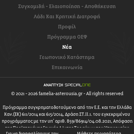
Συγκομιδή - Ελαιοποίηση - Αποθήκευση
Λάδι Και Κρητική Διατροφή
Προφίλ
Πρόγραμμα ΟΕΦ
Νέα
Γεωπονικό Κατάστημα
Επικοινωνία
© 2021 - 2026 famelia-asterousia.gr - All rights reserved
Πρόγραμμα συγχρηματοδοτούμενο από την Ε.Ε. και την Ελλάδα
Καν.(ΕΚ) 611/2014 και 615/2014, Δράση ΣΤ.ΙΙ.1. του εγκεκριμένου
προγράμματος με την υπ’ αριθ. 859/86914/04.08.2021, Απόφαση
της Προϊσταμένης Γενικής Δ/νσης Τροφίμων του Υπουργείου
Για να διασφαλίσουμε την
Μάθετε περισσότερα